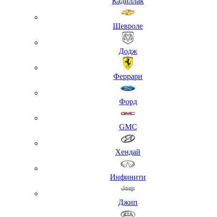
Кадиллак
Шевроле
Додж
Феррари
Форд
GMC
Хендай
Инфинити
Джип