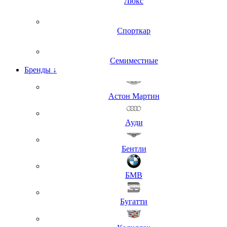
Люкс
Спорткар
Семиместные
Бренды
↓
Астон Мартин
Ауди
Бентли
БМВ
Бугатти