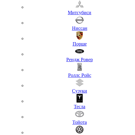
Митсубиси
Ниссан
Порше
Рендж Ровер
Роллс Ройс
Сузуки
Тесла
Тойота