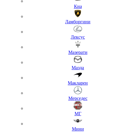
Киа
Ламборгини
Лексус
Мазерати
Мазда
Макларен
Мерседес
МГ
Мини