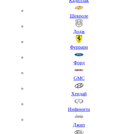
Кадиллак
Шевроле
Додж
Феррари
Форд
GMC
Хендай
Инфинити
Джип