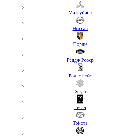
Митсубиси
Ниссан
Порше
Рендж Ровер
Роллс Ройс
Сузуки
Тесла
Тойота