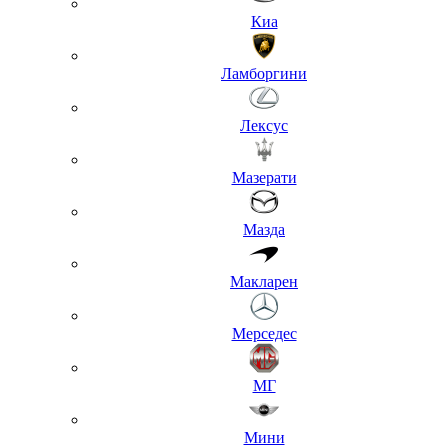
Киа
Ламборгини
Лексус
Мазерати
Мазда
Макларен
Мерседес
МГ
Мини