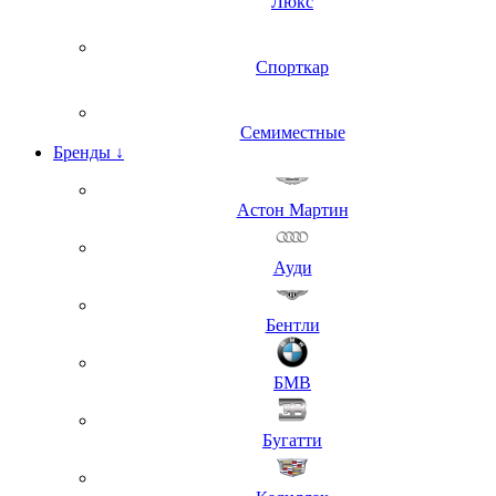
Люкс
Спорткар
Семиместные
Бренды
↓
Астон Мартин
Ауди
Бентли
БМВ
Бугатти