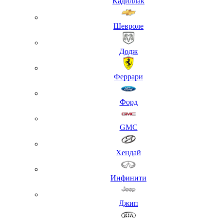
Кадиллак
Шевроле
Додж
Феррари
Форд
GMC
Хендай
Инфинити
Джип