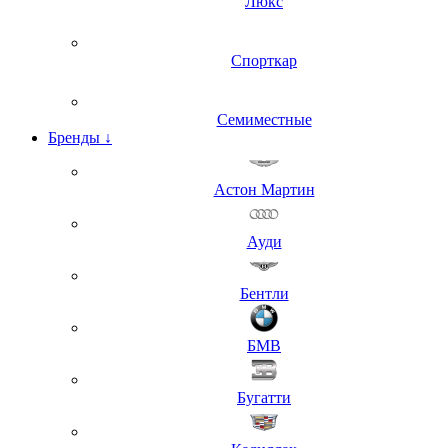
Люкс
Спорткар
Семиместные
Бренды
↓
Астон Мартин
Ауди
Бентли
БМВ
Бугатти