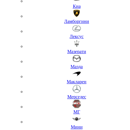
Киа
Ламборгини
Лексус
Мазерати
Мазда
Макларен
Мерседес
МГ
Мини