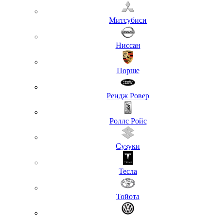
Митсубиси
Ниссан
Порше
Рендж Ровер
Роллс Ройс
Сузуки
Тесла
Тойота