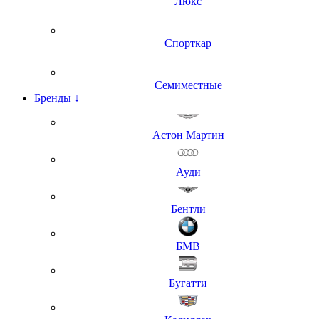
Люкс
Спорткар
Семиместные
Бренды
↓
Астон Мартин
Ауди
Бентли
БМВ
Бугатти