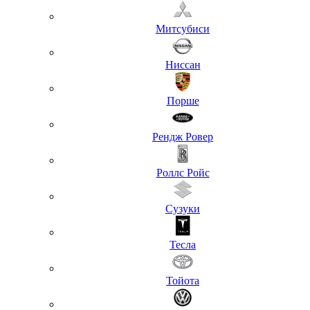
Митсубиси
Ниссан
Порше
Рендж Ровер
Роллс Ройс
Сузуки
Тесла
Тойота