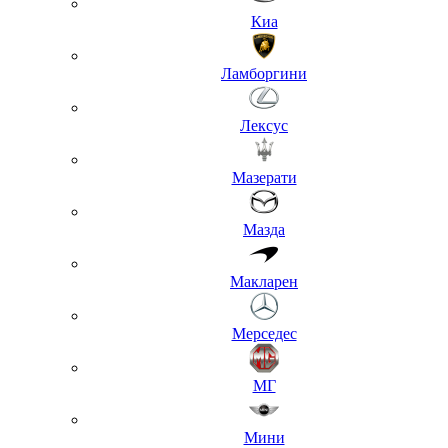
Киа
Ламборгини
Лексус
Мазерати
Мазда
Макларен
Мерседес
МГ
Мини