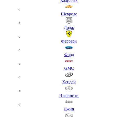
Кадиллак
Шевроле
Додж
Феррари
Форд
GMC
Хендай
Инфинити
Джип