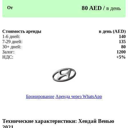
80 AED /
От
в день
Стоимость аренды
в день (AED)
1-6 дней:
140
7-29 дней:
135
30+ дней:
80
Залог:
1200
НДС:
+5%
Бронирование
Аренда через WhatsApp
Технические характеристики: Хендай Венью
2021