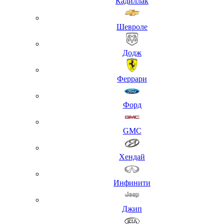
Кадиллак
Шевроле
Додж
Феррари
Форд
GMC
Хендай
Инфинити
Джип