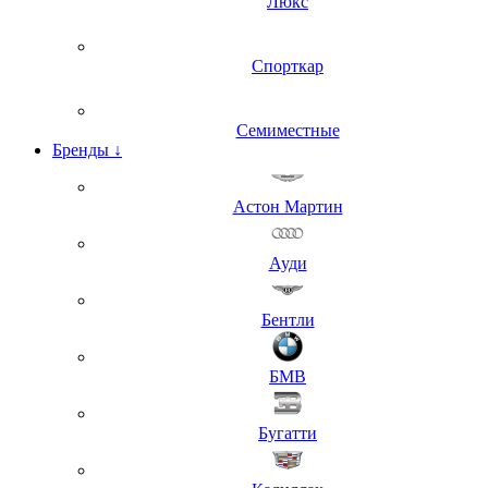
Люкс
Спорткар
Семиместные
Бренды
↓
Астон Мартин
Ауди
Бентли
БМВ
Бугатти