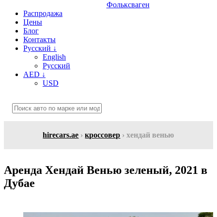
Фольксваген
Распродажа
Цены
Блог
Контакты
Русский
↓
English
Русский
AED
↓
USD
hirecars.ae
›
кроссовер
› хендай венью
Аренда Хендай Венью зеленый, 2021 в
Дубае