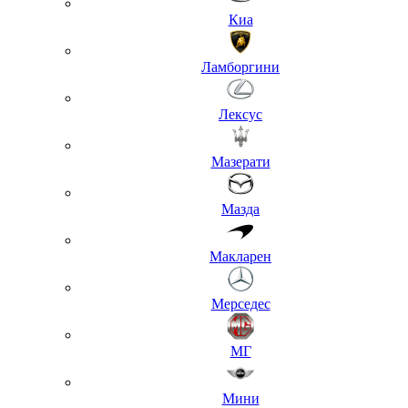
Киа
Ламборгини
Лексус
Мазерати
Мазда
Макларен
Мерседес
МГ
Мини