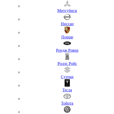
Митсубиси
Ниссан
Порше
Рендж Ровер
Роллс Ройс
Сузуки
Тесла
Тойота